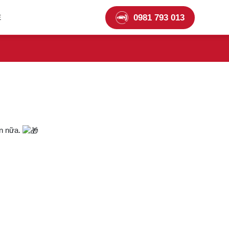
0981 793 013
Ệ
ơn nữa.