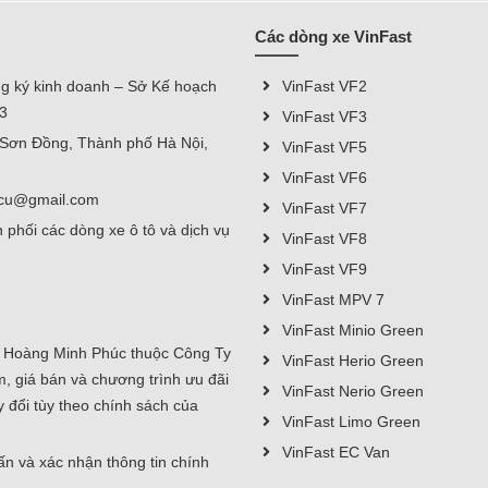
Các dòng xe VinFast
g ký kinh doanh – Sở Kế hoạch
VinFast VF2
23
VinFast VF3
ã Sơn Đồng, Thành phố Hà Nội,
VinFast VF5
VinFast VF6
.vcu@gmail.com
VinFast VF7
 phối các dòng xe ô tô và dịch vụ
VinFast VF8
VinFast VF9
VinFast MPV 7
VinFast Minio Green
g Hoàng Minh Phúc thuộc Công Ty
VinFast Herio Green
, giá bán và chương trình ưu đãi
VinFast Nerio Green
y đổi tùy theo chính sách của
VinFast Limo Green
VinFast EC Van
vấn và xác nhận thông tin chính