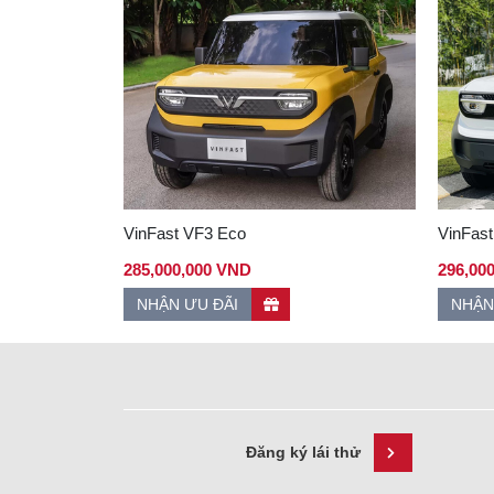
VinFast VF3 Eco
VinFast
285,000,000 VND
296,00
NHẬN ƯU ĐÃI
NHẬN
Đăng ký lái thử