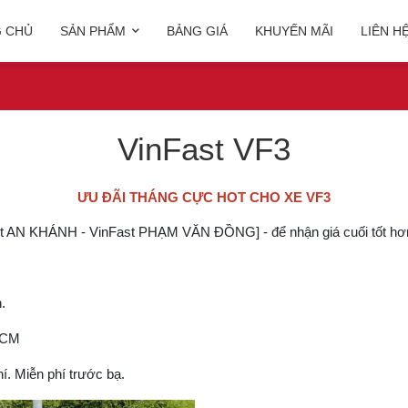
 CHỦ
SẢN PHẨM
BẢNG GIÁ
KHUYẾN MÃI
LIÊN H
VinFast VF3
ƯU ĐÃI THÁNG CỰC HOT CHO XE VF3
nFast AN KHÁNH - VinFast PHẠM VĂN ĐỒNG] - để nhận giá cuối tốt h
.
.HCM
í. Miễn phí trước bạ.