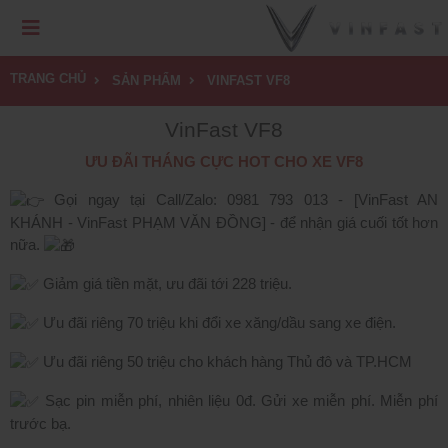
TRANG CHỦ
SẢN PHẨM
VINFAST VF8
VinFast VF8
ƯU ĐÃI THÁNG CỰC HOT CHO XE VF8
Gọi ngay tại Call/Zalo: 0981 793 013 - [VinFast AN
KHÁNH - VinFast PHẠM VĂN ĐỒNG] - để nhận giá cuối tốt hơn
nữa.
Giảm giá tiền mặt, ưu đãi tới 228 triệu.
Ưu đãi riêng 70 triệu khi đổi xe xăng/dầu sang xe điện.
Ưu đãi riêng 50 triệu cho khách hàng Thủ đô và TP.HCM
Sạc pin miễn phí, nhiên liệu 0đ. Gửi xe miễn phí. Miễn phí
trước bạ.