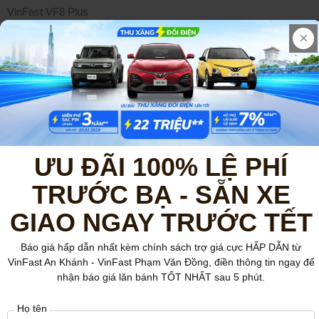
VinFast VF8 Plus
1,079,000,000 VND
NHẬN ƯU ĐÃI
QUÝ KHÁCH CẦN TÌM THÊM
THÔNG TIN
Đăng ký lái thử
ƯU ĐÃI 100% LỆ PHÍ
TRƯỚC BẠ - SẴN XE
Bảng giá xe VinFast
GIAO NGAY TRƯỚC TẾT
Khuyến mãi
Báo giá hấp dẫn nhất kèm chính sách trợ giá cực HẤP DẪN từ
VinFast An Khánh - VinFast Phạm Văn Đồng, điền thông tin ngay để
nhận báo giá lăn bánh TỐT NHẤT sau 5 phút.
CÔNG TY CỔ PHẦN ĐẦU TƯ PIKA VƯỢNG
Họ tên
Mã số doanh nghiệp: 0110510839 do Phòng Đăng ký kinh